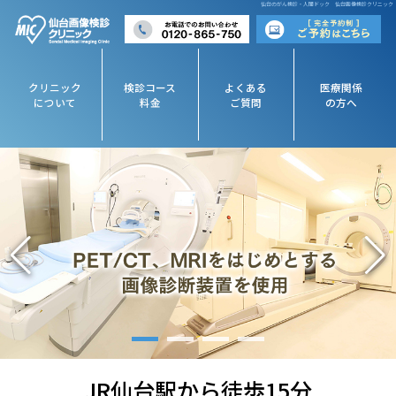
仙台のがん検診・人間ドック 仙台画像検診クリニック
クリニック
検診コース
よくある
医療関係
について
料金
ご質問
の方へ
JR仙台駅から徒歩15分